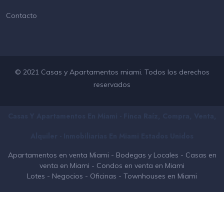
Contacto
© 2021 Casas y Apartamentos miami. Todos los derechos
reservados
Casas Y Apartamentos En Miami - Finca Raíz, Compra, Venta,
Alquiler - Inmobiliarias En
Miami
Estados Unidos
Apartamentos en venta Miami
-
Bodegas y Locales
-
Casas en
venta en Miami
-
Condos en venta en Miami
Lotes
-
Negocios
-
Oficinas
-
Townhouses en Miami