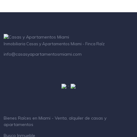
Inmobiliaria Casas y Apartamentos Miami - Finca Raíz
info@casasyapartamentosmiami.com
-
Bienes Raíces en Miami - Venta, alquiler de casas y
apartamentos
Busco Inmueble