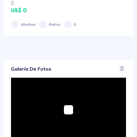
US$ 0
Alcobas
Baños
0
Galería De Fotos