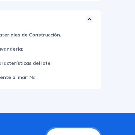
ateriales de Construcción
:
avandería
:
racterísticas del lote
:
rente al mar
: No