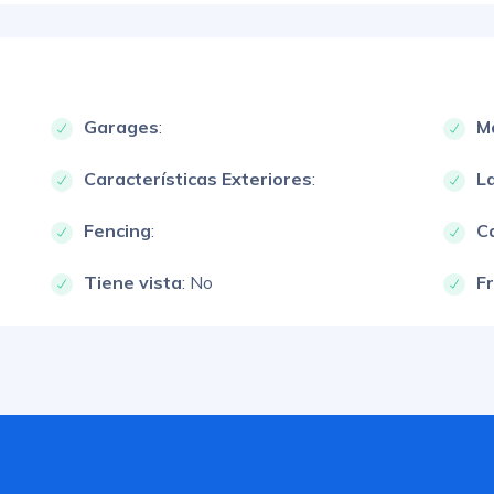
Garages
:
M
Características Exteriores
:
L
Fencing
:
Ca
Tiene vista
: No
F