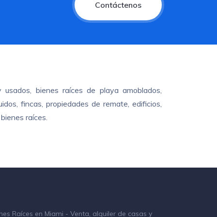
Contáctenos
y usados, bienes raíces de playa amoblados,
dos, fincas, propiedades de remate, edificios,
bienes raíces.
nes Raíces en Miami - Venta, alquiler de casas y