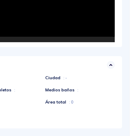
Ciudad
: -
letos
Medios baños
:
:
Área total
: 0