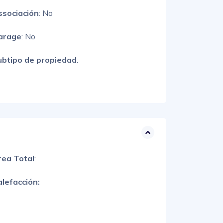
ssociación
: No
arage
: No
ubtipo de propiedad
:
rea Total
:
lefacción: