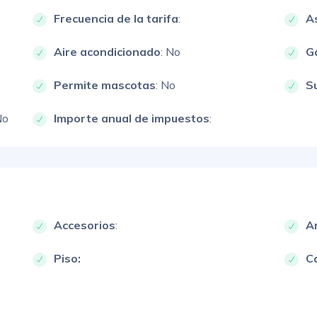
Frecuencia de la tarifa
:
A
Aire acondicionado
: No
G
Permite mascotas
: No
S
No
Importe anual de impuestos
:
Accesorios
:
A
Piso:
Ca