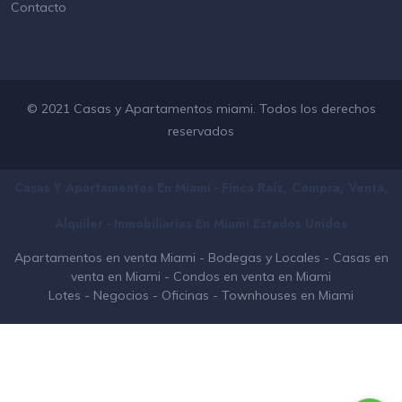
Contacto
© 2021 Casas y Apartamentos miami. Todos los derechos
reservados
Casas Y Apartamentos En Miami - Finca Raíz, Compra, Venta,
Alquiler - Inmobiliarias En
Miami
Estados Unidos
Apartamentos en venta Miami
-
Bodegas y Locales
-
Casas en
venta en Miami
-
Condos en venta en Miami
Lotes
-
Negocios
-
Oficinas
-
Townhouses en Miami