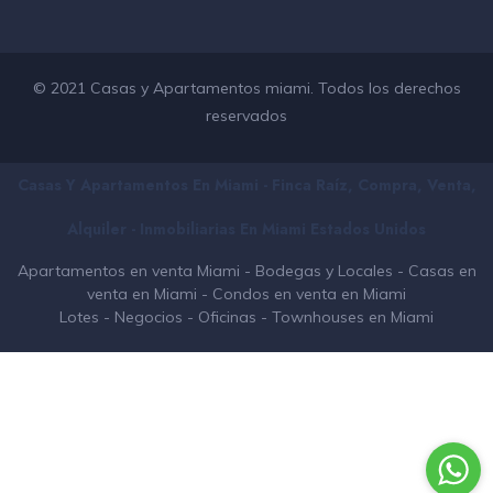
© 2021 Casas y Apartamentos miami. Todos los derechos
reservados
Casas Y Apartamentos En Miami - Finca Raíz, Compra, Venta,
Alquiler - Inmobiliarias En
Miami
Estados Unidos
Apartamentos en venta Miami
-
Bodegas y Locales
-
Casas en
venta en Miami
-
Condos en venta en Miami
Lotes
-
Negocios
-
Oficinas
-
Townhouses en Miami