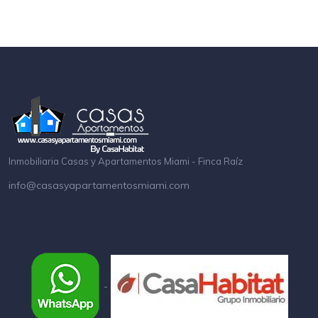
Inmobiliaria Casas y Apartamentos Miami - Finca Raíz
info@casasyapartamentosmiami.com
-