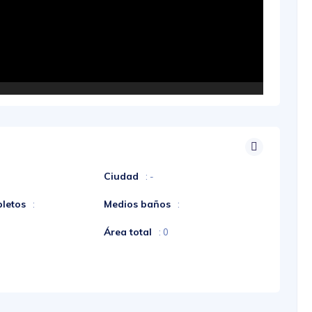
Ciudad
: -
letos
Medios baños
:
:
Área total
: 0