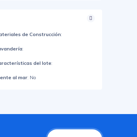
ateriales de Construcción
:
avandería
:
racterísticas del lote
:
rente al mar
: No