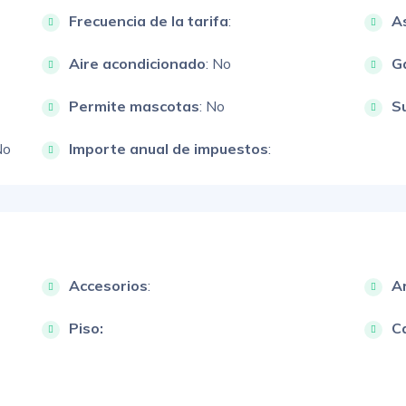
Frecuencia de la tarifa
:
A
Aire acondicionado
: No
G
Permite mascotas
: No
S
No
Importe anual de impuestos
:
Accesorios
:
A
Piso:
Ca