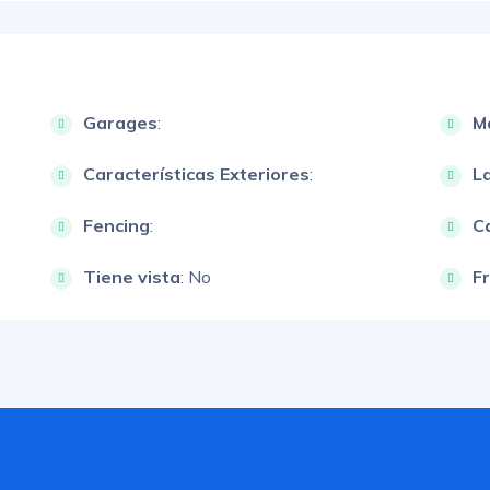
Garages
:
M
Características Exteriores
:
L
Fencing
:
Ca
Tiene vista
: No
F