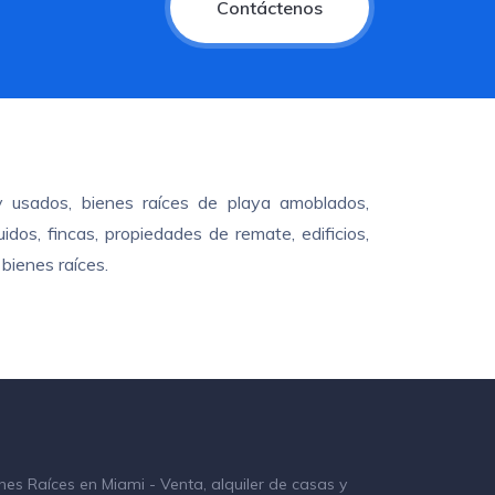
Contáctenos
y usados, bienes raíces de playa amoblados,
dos, fincas, propiedades de remate, edificios,
bienes raíces.
nes Raíces en Miami - Venta, alquiler de casas y