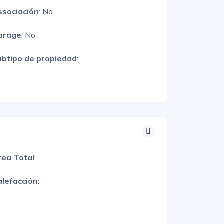
ssociación
: No
arage
: No
ubtipo de propiedad
:
rea Total
:
lefacción: