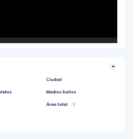
Ciudad
: -
letos
Medios baños
:
:
Área total
: 0