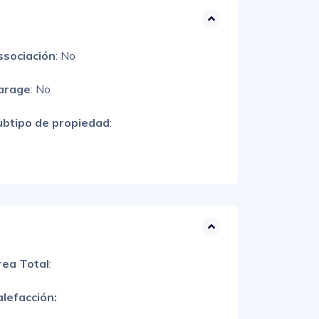
ssociación
: No
arage
: No
ubtipo de propiedad
:
rea Total
:
lefacción: