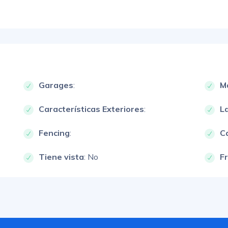
Garages
:
M
Características Exteriores
:
L
Fencing
:
Ca
Tiene vista
: No
F