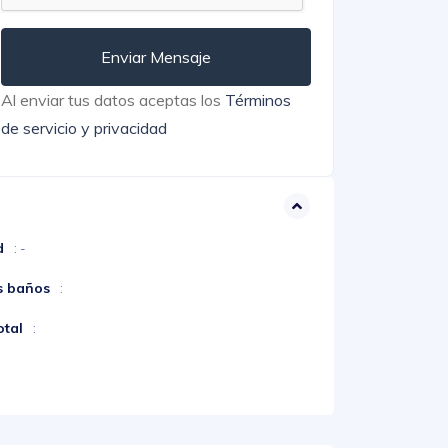
Enviar Mensaje
Al enviar tus datos aceptas los
Términos
de servicio y privacidad
d
: -
s baños
:
otal
: