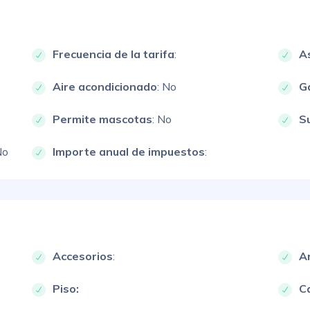
Frecuencia de la tarifa
:
A
Aire acondicionado
: No
G
Permite mascotas
: No
S
No
Importe anual de impuestos
:
Accesorios
:
A
Piso:
Ca