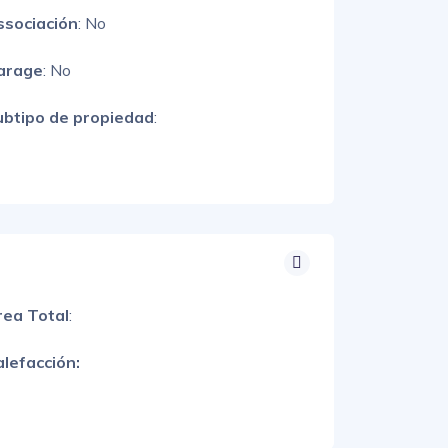
ssociación
: No
arage
: No
ubtipo de propiedad
:
rea Total
:
lefacción: