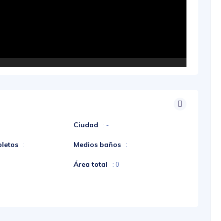
Ciudad
: -
letos
Medios baños
:
:
Área total
: 0