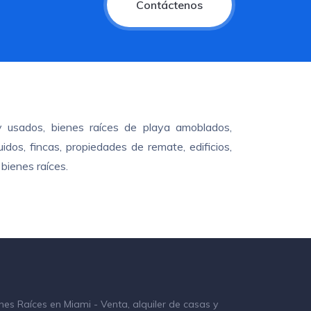
Contáctenos
y usados, bienes raíces de playa amoblados,
dos, fincas, propiedades de remate, edificios,
bienes raíces.
nes Raíces en Miami - Venta, alquiler de casas y