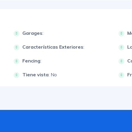
Garages
:
M
Características Exteriores
:
L
Fencing
:
Ca
Tiene vista
: No
F