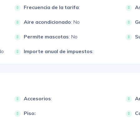
Frecuencia de la tarifa
:
A
Aire acondicionado
: No
G
Permite mascotas
: No
S
No
Importe anual de impuestos
:
Accesorios
:
A
Piso:
Ca