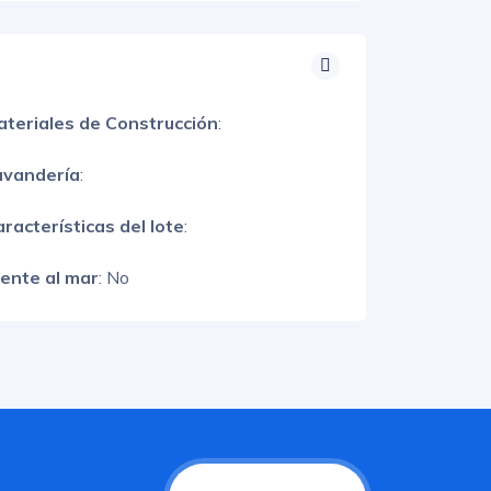
ateriales de Construcción
:
avandería
:
racterísticas del lote
:
rente al mar
: No