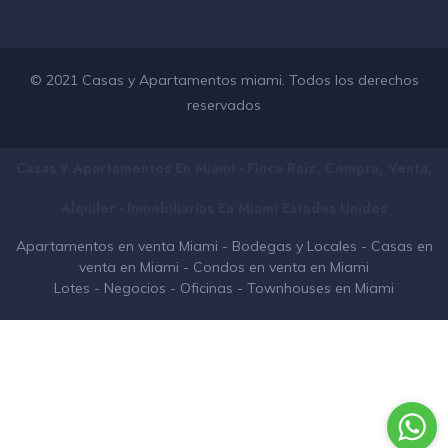
© 2021 Casas y Apartamentos miami. Todos los derechos
reservados
Casas Y Apartamentos En Miami - Finca Raíz, Compra, Venta,
Alquiler - Inmobiliarias En
Miami
Estados Unidos
Apartamentos en venta Miami
-
Bodegas y Locales
-
Casas en
venta en Miami
-
Condos en venta en Miami
Lotes
-
Negocios
-
Oficinas
-
Townhouses en Miami