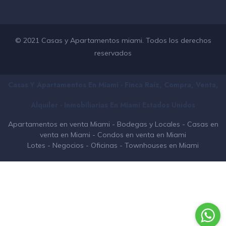
© 2021 Casas y Apartamentos miami. Todos los derechos
reservados
Casas Y Apartamentos En Miami - Finca Raíz, Compra, Venta,
Alquiler - Inmobiliarias En
Miami
Estados Unidos
Apartamentos en venta Miami
-
Bodegas y Locales
-
Casas en
venta en Miami
-
Condos en venta en Miami
Lotes
-
Negocios
-
Oficinas
-
Townhouses en Miami