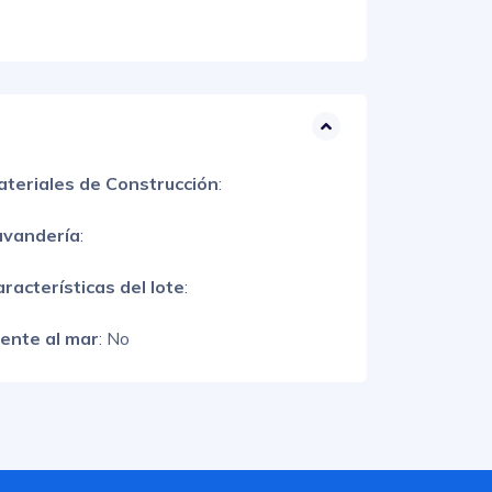
ateriales de Construcción
:
avandería
:
racterísticas del lote
:
rente al mar
: No