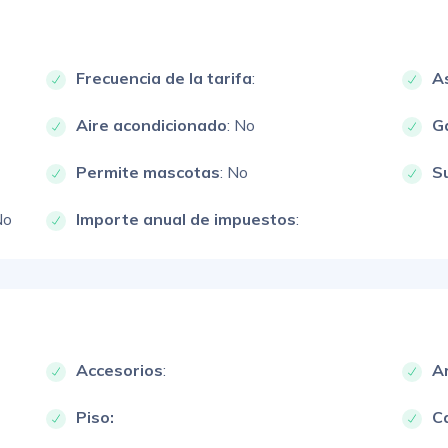
Frecuencia de la tarifa
:
A
Aire acondicionado
: No
G
Permite mascotas
: No
S
No
Importe anual de impuestos
:
Accesorios
:
A
Piso:
Ca