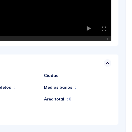
Ciudad
: -
letos
Medios baños
:
:
Área total
: 0