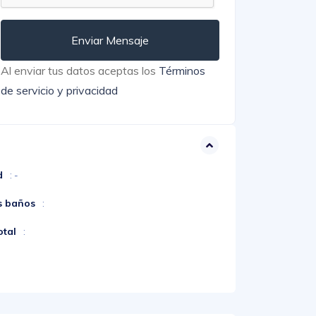
Enviar Mensaje
Al enviar tus datos aceptas los
Términos
de servicio y privacidad
d
: -
s baños
:
otal
: