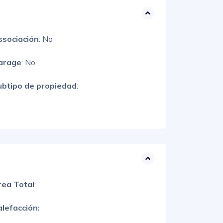
ssociación
: No
arage
: No
ubtipo de propiedad
:
rea Total
:
lefacción: