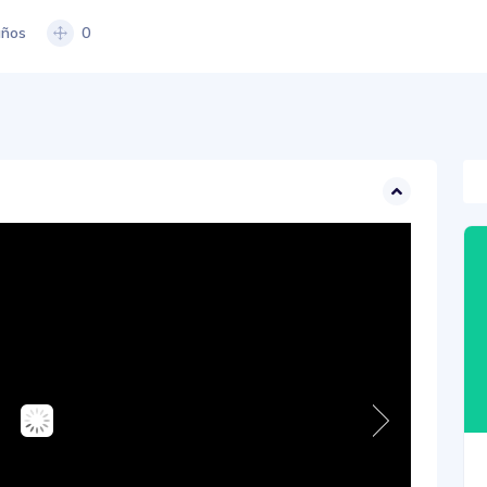
ños
0