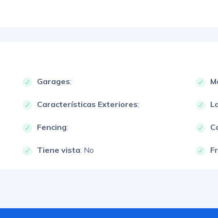
Garages
:
M
Características Exteriores
:
L
Fencing
:
Ca
Tiene vista
: No
F