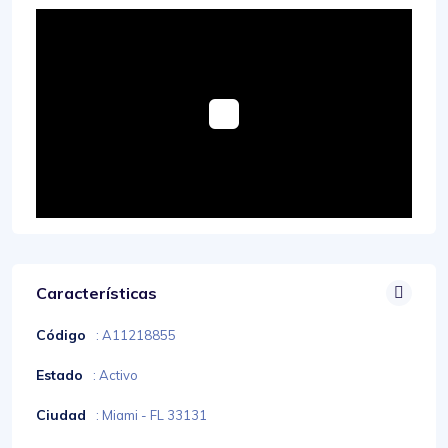
Características
Código
: A11218855
Estado
: Activo
Ciudad
: Miami - FL 33131