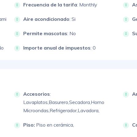
Frecuencia de la tarifa
: Monthly
A
ami
Aire acondicionado
: Si
G
Permite mascotas
: No
S
No
Importe anual de impuestos
: 0
Accesorios
:
A
Lavaplatos,
Basurero,
Secadora,
Horno
Microondas,
Refrigerador,
Lavadora,
Piso:
Piso en cerámica,
C