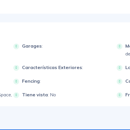
Garages
:
M
de
Características Exteriores
:
L
Fencing
:
Ca
Space,
Tiene vista
: No
F