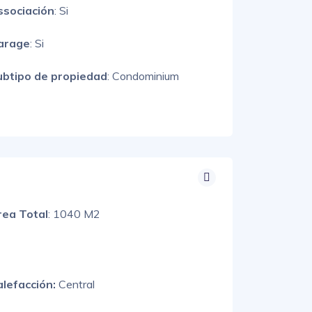
ssociación
: Si
arage
: Si
ubtipo de propiedad
: Condominium
rea Total
: 1040 M2
alefacción:
Central