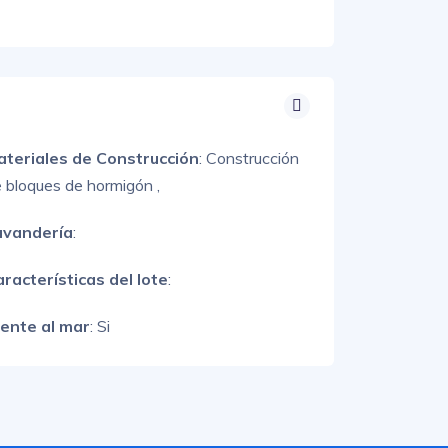
ateriales de Construcción
:
Construcción
 bloques de hormigón ,
avandería
:
racterísticas del lote
:
rente al mar
: Si