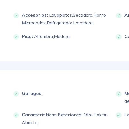
Accesorios
:
Lavaplatos,
Secadora,
Horno
A
Microondas,
Refrigerador,
Lavadora,
Piso:
Alfombra,
Madera,
C
Garages
:
M
de
Características Exteriores
:
Otro,
Balcón
L
Abierto,