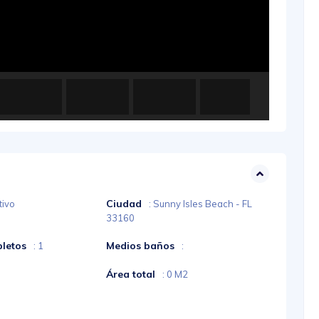
Ciudad
tivo
: Sunny Isles Beach - FL
33160
letos
Medios baños
: 1
:
Área total
: 0 M2