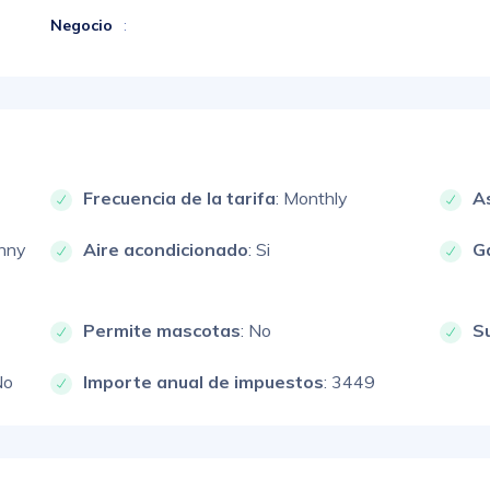
Negocio
:
Frecuencia de la tarifa
: Monthly
A
unny
Aire acondicionado
: Si
G
Permite mascotas
: No
S
No
Importe anual de impuestos
: 3449