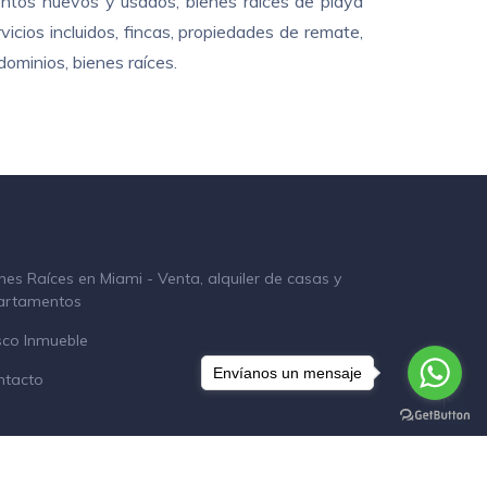
ntos nuevos y usados, bienes raíces de playa
cios incluidos, fincas, propiedades de remate,
ominios, bienes raíces.
nes Raíces en Miami - Venta, alquiler de casas y
artamentos
sco Inmueble
Envíanos un mensaje
ntacto