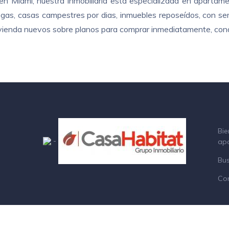
n Miami, nuestra inmobiliaria está especializada en apartame
as, casas campestres por dias, inmuebles reposeídos, con servi
 vivienda nuevos sobre planos para comprar inmediatamente, cond
Bie
-
ap
Bu
Co