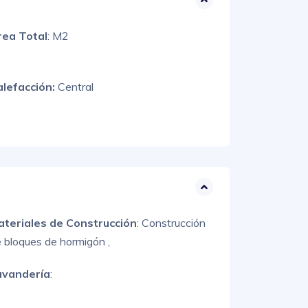
rea Total
: M2
alefacción:
Central
ateriales de Construcción
:
Construcción
 bloques de hormigón ,
avandería
: