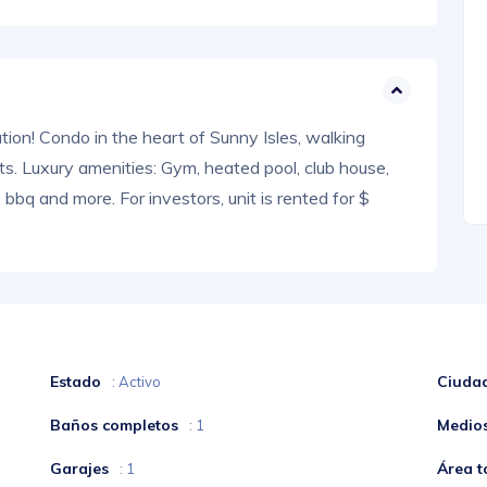
ion! Condo in the heart of Sunny Isles, walking
s. Luxury amenities: Gym, heated pool, club house,
 bbq and more. For investors, unit is rented for $
Estado
Ciuda
: Activo
Baños completos
Medio
: 1
Garajes
Área t
: 1