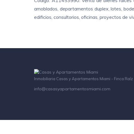
Código: A11453990. Venta de bienes raíces e
amoblados, departamentos duplex, lotes, bodeg
edificios, consultorios, oficinas, proyectos de
Inmobiliaria Casas y Apartamentos Miami - Finca Raíz
info@casasyapartamentosmiami.com