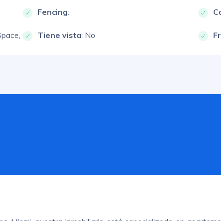
Fencing
:
Ca
Space,
Tiene vista
: No
F