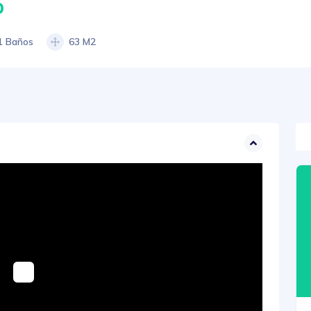
0
1 Baños
63 M2