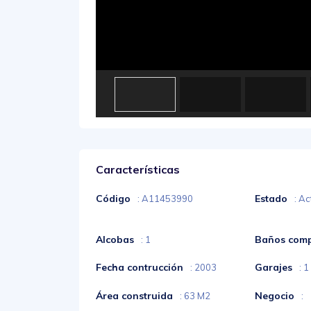
Características
Código
Estado
: A11453990
: Ac
Alcobas
Baños comp
: 1
Fecha contrucción
Garajes
: 2003
: 1
Área construida
Negocio
: 63 M2
: