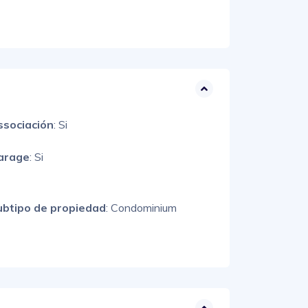
ssociación
: Si
arage
: Si
ubtipo de propiedad
: Condominium