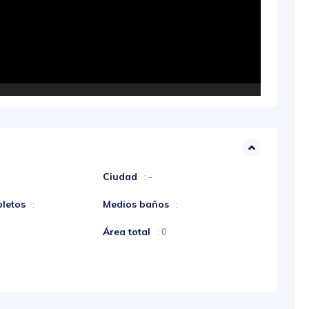
Ciudad
: -
letos
Medios baños
:
:
Área total
: 0