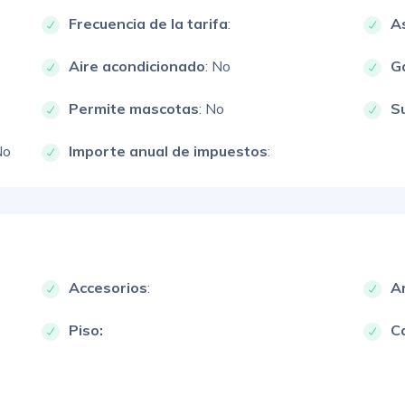
Frecuencia de la tarifa
:
A
Aire acondicionado
: No
G
Permite mascotas
: No
S
No
Importe anual de impuestos
:
Accesorios
:
A
Piso:
Ca