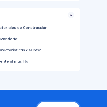
ateriales de Construcción
:
avandería
:
racterísticas del lote
:
rente al mar
: No