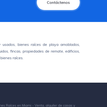
Contáctenos
y usados, bienes raíces de playa amoblados,
dos, fincas, propiedades de remate, edificios,
bienes raíces.
nes Raíces en Miami - Venta, alquiler de casas y