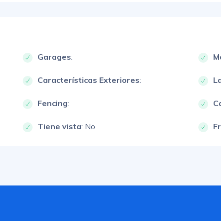
Garages
:
M
Características Exteriores
:
L
Fencing
:
Ca
Tiene vista
: No
F