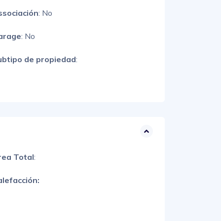
ssociación
: No
arage
: No
ubtipo de propiedad
:
rea Total
:
lefacción: