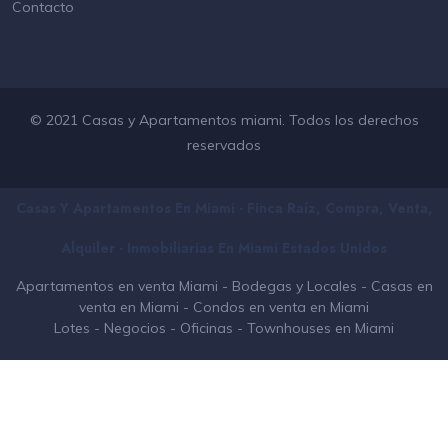
Contacto
© 2021 Casas y Apartamentos miami. Todos los derechos
reservados
Casas Y Apartamentos En Miami - Finca Raíz, Compra, Venta,
Alquiler - Inmobiliarias En
Miami
Estados Unidos
Apartamentos en venta Miami
-
Bodegas y Locales
-
Casas en
venta en Miami
-
Condos en venta en Miami
Lotes
-
Negocios
-
Oficinas
-
Townhouses en Miami