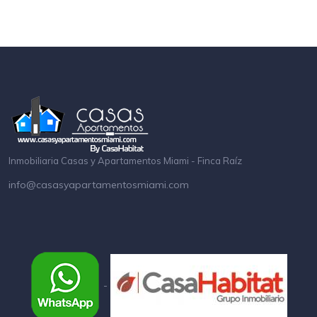
Inmobiliaria Casas y Apartamentos Miami - Finca Raíz
info@casasyapartamentosmiami.com
-