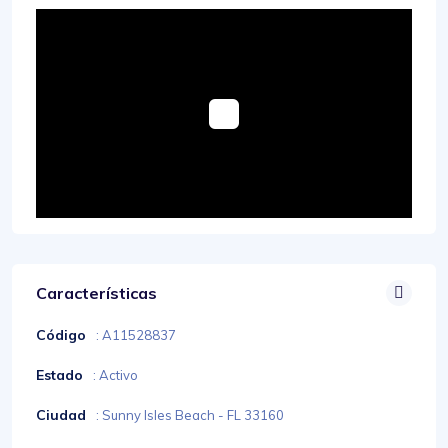
Características
Código
: A11528837
Estado
: Activo
Ciudad
: Sunny Isles Beach - FL 33160