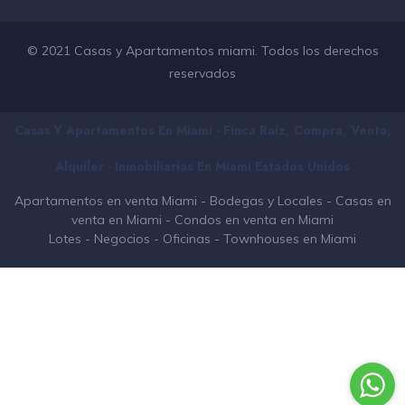
© 2021 Casas y Apartamentos miami. Todos los derechos
reservados
Casas Y Apartamentos En Miami - Finca Raíz, Compra, Venta,
Alquiler - Inmobiliarias En
Miami
Estados Unidos
Apartamentos en venta Miami
-
Bodegas y Locales
-
Casas en
venta en Miami
-
Condos en venta en Miami
Lotes
-
Negocios
-
Oficinas
-
Townhouses en Miami