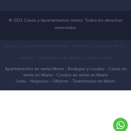
© 2021 Casas y Apartamentos miami. Todos los derechos
reservados
Casas Y Apartamentos En Miami - Finca Raíz, Compra, Venta,
Alquiler - Inmobiliarias En
Miami
Estados Unidos
Apartamentos en venta Miami
-
Bodegas y Locales
-
Casas en
venta en Miami
-
Condos en venta en Miami
Lotes
-
Negocios
-
Oficinas
-
Townhouses en Miami