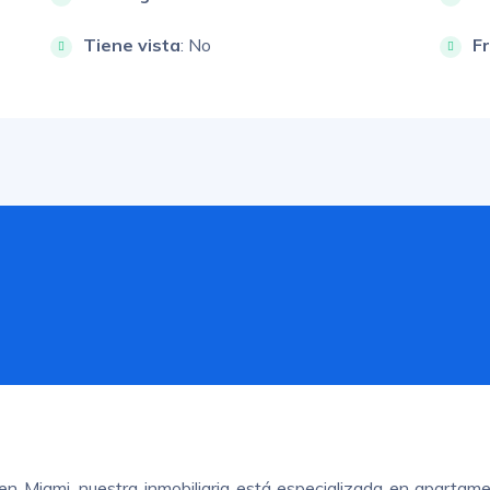
Tiene vista
: No
F
n Miami, nuestra inmobiliaria está especializada en apartame