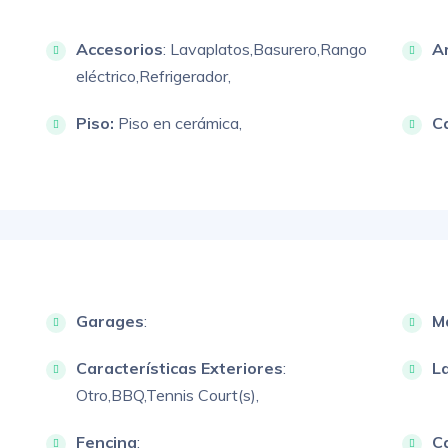
Accesorios
:
Lavaplatos,
Basurero,
Rango
A
eléctrico,
Refrigerador,
Piso:
Piso en cerámica,
C
Garages
:
M
Características Exteriores
:
L
Otro,
BBQ,
Tennis Court(s),
Fencing
:
Ca