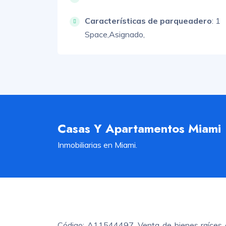
Características de parqueadero
:
1
Space,
Asignado,
Casas Y Apartamentos Miami
Inmobiliarias en Miami.
Código: A11544497. Venta de bienes raíces e