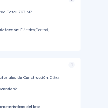
rea Total
: 767 M2
alefacción:
Eléctrico,
Central,
ateriales de Construcción
:
Other,
avandería
:
racterísticas del lote
: