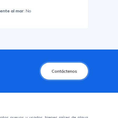
rente al mar
: No
Contáctenos
ntos nuevos y usados, bienes raíces de playa