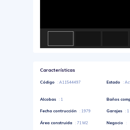
Características
Código
Estado
: A11544497
: Ac
Alcobas
Baños comp
: 1
Fecha contrucción
Garajes
: 1979
: 1
Área construida
Negocio
: 71 M2
: