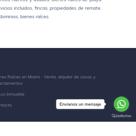
cios incluidos, fincas, propiedades de remate,
ominios, bienes raíces.
nes Raíces en Miami - Venta, alquiler de casas y
artamentos
sco Inmueble
Envíanos un mensaje
ntacto