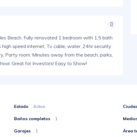
Isles Beach. Fully renovated 1 bedroom with 1,5 bath
high speed internet, Tv cable, water, 24hr security
ary, Party room. Minutes away from the beach, parks,
hool. Great for Investors! Easy to Show!
Estado
Ciuda
: Activo
Baños completos
Medio
: 1
Garajes
Área t
: 1