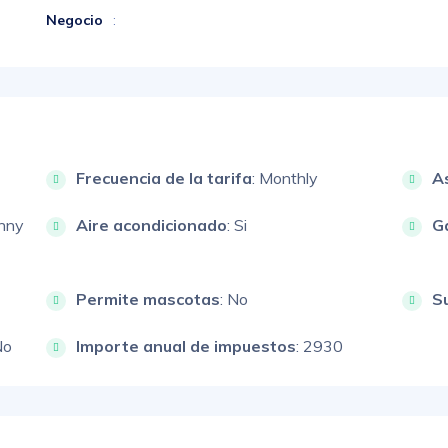
Negocio
:
Frecuencia de la tarifa
: Monthly
A
unny
Aire acondicionado
: Si
G
Permite mascotas
: No
S
No
Importe anual de impuestos
: 2930