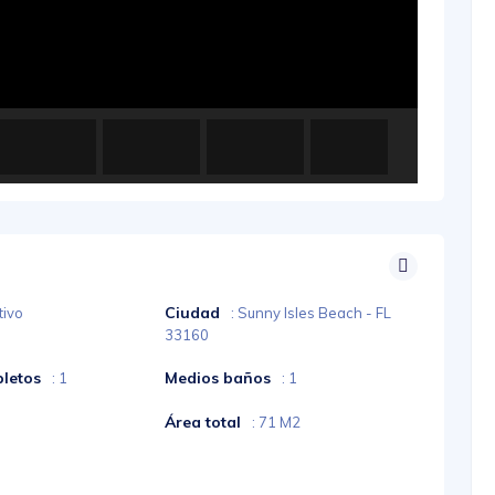
Ciudad
tivo
: Sunny Isles Beach - FL
33160
letos
Medios baños
: 1
: 1
Área total
: 71 M2