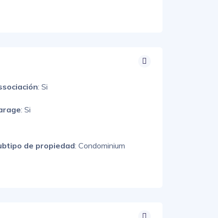
ssociación
: Si
arage
: Si
ubtipo de propiedad
: Condominium