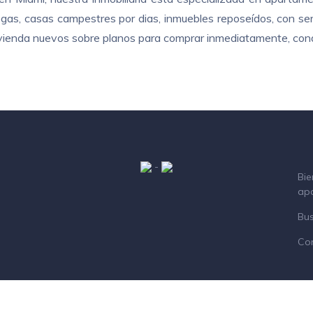
as, casas campestres por dias, inmuebles reposeídos, con servi
 vivienda nuevos sobre planos para comprar inmediatamente, cond
-
Bie
ap
Bu
Co