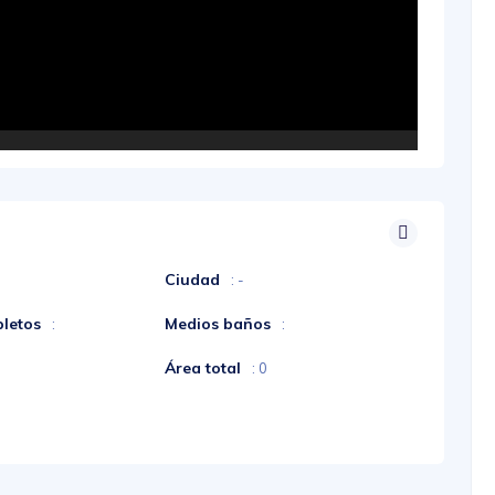
Ciudad
: -
letos
Medios baños
:
:
Área total
: 0