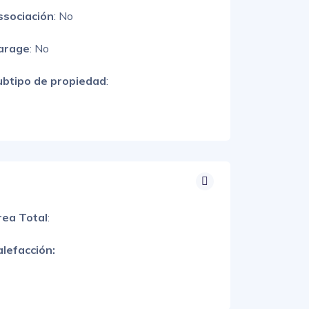
ssociación
: No
arage
: No
ubtipo de propiedad
:
rea Total
:
lefacción: