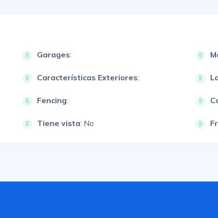
Garages
:
M
Características Exteriores
:
L
Fencing
:
Ca
Tiene vista
: No
F