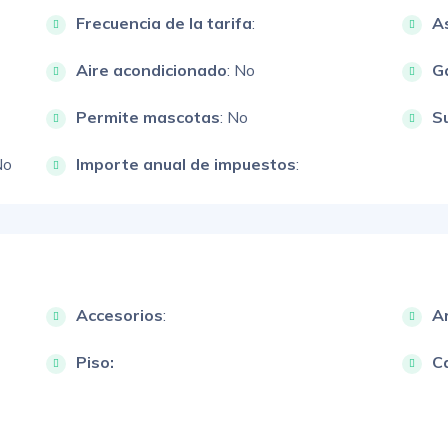
Frecuencia de la tarifa
:
A
Aire acondicionado
: No
G
Permite mascotas
: No
S
No
Importe anual de impuestos
:
Accesorios
:
A
Piso:
Ca