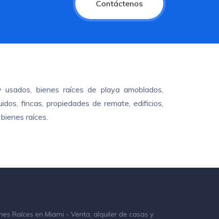
Contáctenos
y usados, bienes raíces de playa amoblados,
dos, fincas, propiedades de remate, edificios,
bienes raíces.
nes Raíces en Miami - Venta, alquiler de casas y