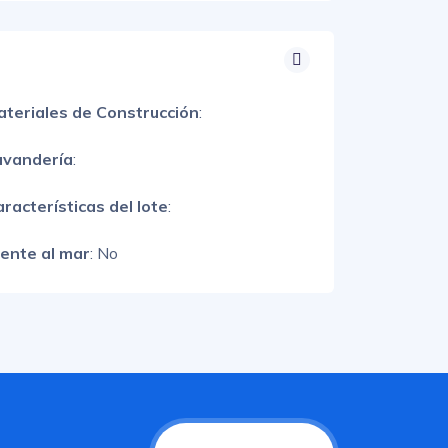
ateriales de Construcción
:
avandería
:
racterísticas del lote
:
rente al mar
: No