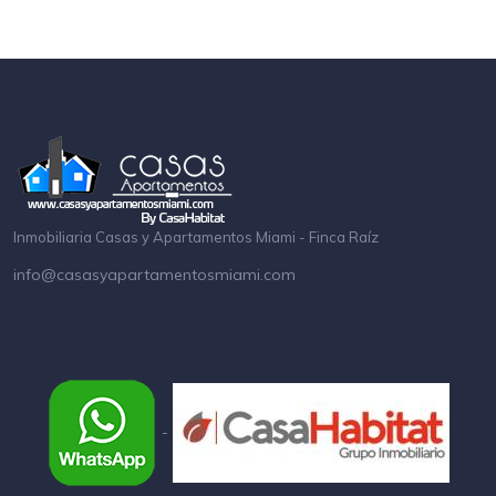
Inmobiliaria Casas y Apartamentos Miami - Finca Raíz
info@casasyapartamentosmiami.com
-