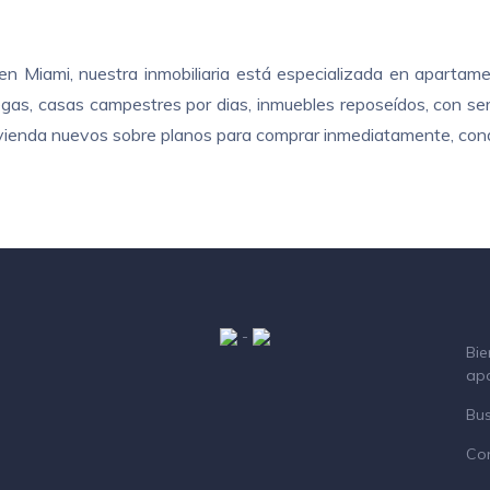
n Miami, nuestra inmobiliaria está especializada en apartame
as, casas campestres por dias, inmuebles reposeídos, con servi
 vivienda nuevos sobre planos para comprar inmediatamente, cond
-
Bie
ap
Bu
Co