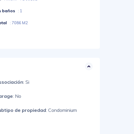
s baños
: 1
otal
: 7086 M2
ssociación
: Si
arage
: No
ubtipo de propiedad
: Condominium