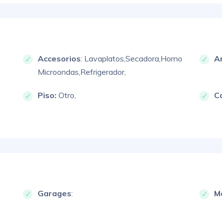
Accesorios
:
Lavaplatos,
Secadora,
Horno
A
Microondas,
Refrigerador,
Piso:
Otro,
C
Garages
:
M