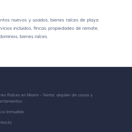
ntos nuevos y usados, bienes raíces de playa
cios incluidos, fincas, propiedades de remate,
ominios, bienes raíces.
nes Raíces en Miami - Venta, alquiler de casas y
artamentos
sco Inmueble
ntacto