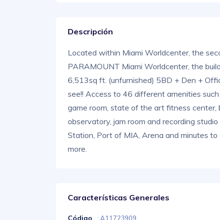
Descripción
Located within Miami Worldcenter, the seco
PARAMOUNT Miami Worldcenter, the buildin
6,513sq ft. (unfurnished) 5BD + Den + O
see!! Access to 46 different amenities such
game room, state of the art fitness center, b
observatory, jam room and recording studio 
Station, Port of MIA, Arena and minutes 
more.
Características Generales
Código
: A11723909