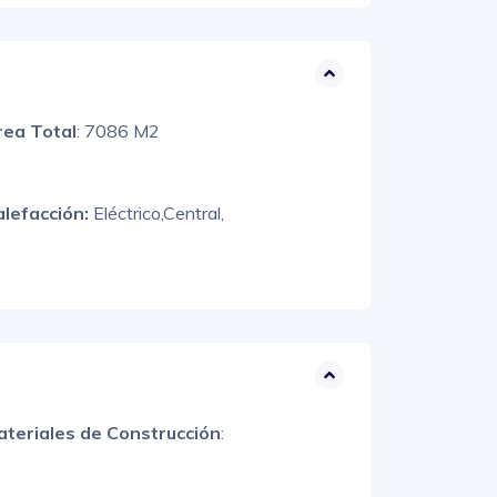
rea Total
: 7086 M2
alefacción:
Eléctrico,
Central,
ateriales de Construcción
: