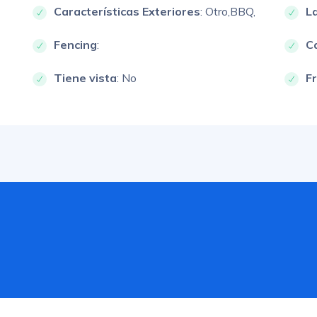
Características Exteriores
:
Otro,
BBQ,
L
Fencing
:
Ca
Tiene vista
: No
F