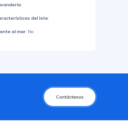
avandería
:
racterísticas del lote
:
rente al mar
: No
Contáctenos