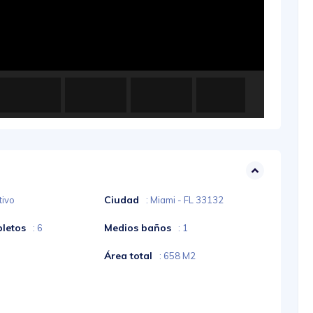
Ciudad
tivo
: Miami - FL 33132
letos
Medios baños
: 6
: 1
Área total
: 658 M2