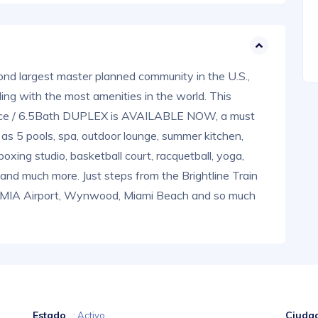
nd largest master planned community in the U.S.,
g with the most amenities in the world. This
ffice / 6.5Bath DUPLEX is AVAILABLE NOW, a must
 as 5 pools, spa, outdoor lounge, summer kitchen,
oxing studio, basketball court, racquetball, yoga,
and much more. Just steps from the Brightline Train
to MIA Airport, Wynwood, Miami Beach and so much
Estado
Ciuda
: Activo