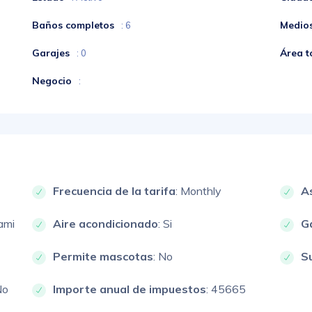
Baños completos
Medio
: 6
Garajes
Área t
: 0
Negocio
:
Frecuencia de la tarifa
: Monthly
A
ami
Aire acondicionado
: Si
G
Permite mascotas
: No
S
No
Importe anual de impuestos
: 45665