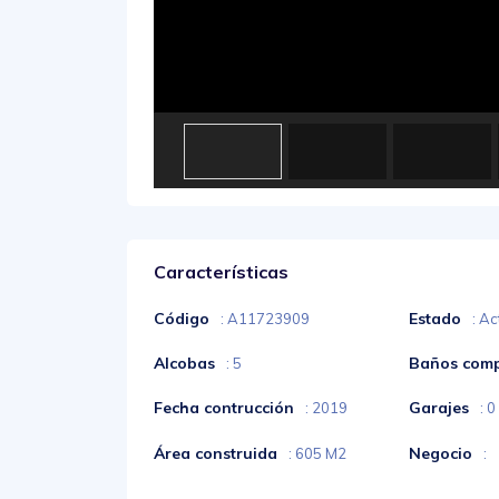
Características
Código
Estado
: A11723909
: Ac
Alcobas
Baños comp
: 5
Fecha contrucción
Garajes
: 2019
: 0
Área construida
Negocio
: 605 M2
: