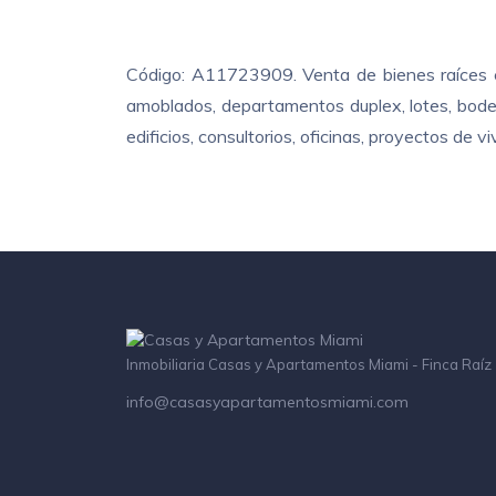
Código: A11723909. Venta de bienes raíces e
amoblados, departamentos duplex, lotes, bodeg
edificios, consultorios, oficinas, proyectos de
Inmobiliaria Casas y Apartamentos Miami - Finca Raíz
info@casasyapartamentosmiami.com