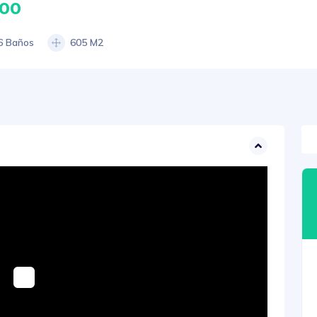
000
6 Baños
605 M2