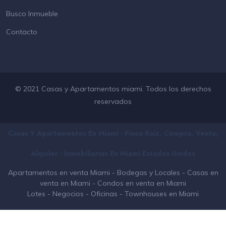
Busco Inmueble
Contacto
© 2021 Casas y Apartamentos miami. Todos los derechos
reservados
Casas Y Apartamentos En Miami - Finca Raíz, Compra, Venta,
Alquiler - Inmobiliarias En
Miami
Estados Unidos
Apartamentos en venta Miami
-
Bodegas y Locales
-
Casas en
venta en Miami
-
Condos en venta en Miami
Lotes
-
Negocios
-
Oficinas
-
Townhouses en Miami