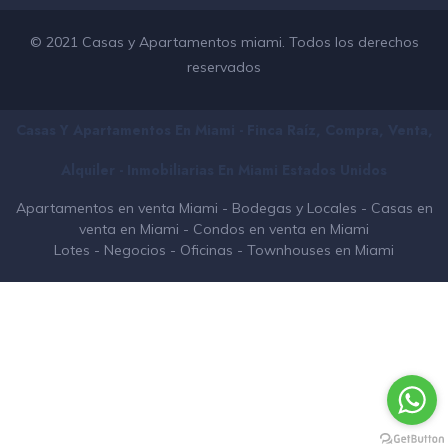
© 2021 Casas y Apartamentos miami. Todos los derechos
reservados
Casas Y Apartamentos En Miami - Finca Raíz, Compra, Venta,
Alquiler - Inmobiliarias En
Miami
Estados Unidos
Apartamentos en venta Miami
-
Bodegas y Locales
-
Casas en
venta en Miami
-
Condos en venta en Miami
Lotes
-
Negocios
-
Oficinas
-
Townhouses en Miami