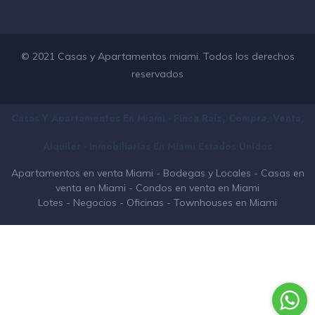
© 2021 Casas y Apartamentos miami. Todos los derechos
reservados
Casas Y Apartamentos En Miami - Finca Raíz, Compra, Venta,
Alquiler - Inmobiliarias En
Miami
Estados Unidos
Apartamentos en venta Miami
-
Bodegas y Locales
-
Casas en
venta en Miami
-
Condos en venta en Miami
Lotes
-
Negocios
-
Oficinas
-
Townhouses en Miami