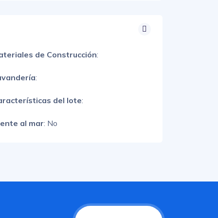
ateriales de Construcción
:
avandería
:
racterísticas del lote
:
rente al mar
: No