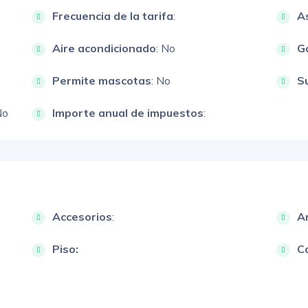
Frecuencia de la tarifa
:
A
Aire acondicionado
: No
G
Permite mascotas
: No
S
No
Importe anual de impuestos
:
Accesorios
:
A
Piso:
Ca