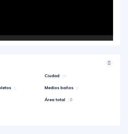
Ciudad
: -
letos
Medios baños
:
:
Área total
: 0