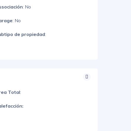
ssociación
: No
arage
: No
ubtipo de propiedad
:
rea Total
:
lefacción: