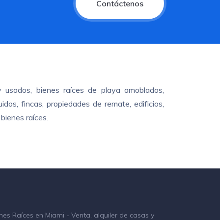
Contáctenos
y usados, bienes raíces de playa amoblados,
dos, fincas, propiedades de remate, edificios,
bienes raíces.
nes Raíces en Miami - Venta, alquiler de casas y