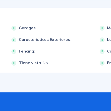
Garages
:
M
Características Exteriores
:
L
Fencing
:
Ca
Tiene vista
: No
F