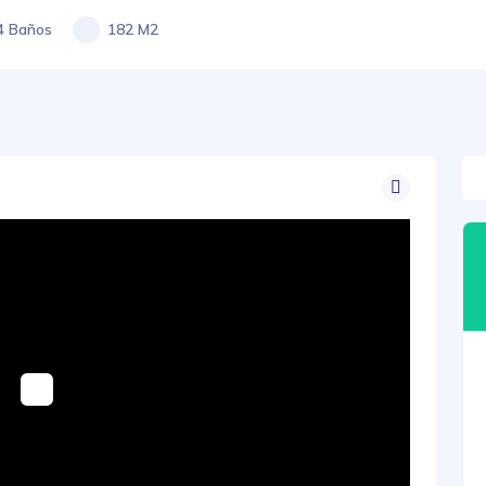
4 Baños
182 M2