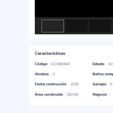
Características
Código
Estado
: A11866843
: Ac
Alcobas
Baños comp
: 3
Fecha contrucción
Garajes
: 2025
: 0
Área construida
Negocio
: 182 M2
: