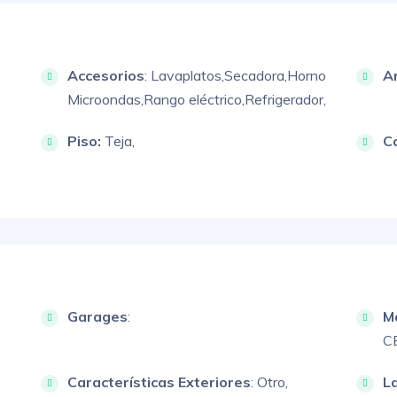
Accesorios
:
Lavaplatos,
Secadora,
Horno
A
Microondas,
Rango eléctrico,
Refrigerador,
Piso:
Teja,
C
Garages
:
M
C
Características Exteriores
:
Otro,
L