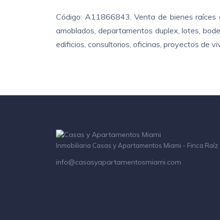
Código: A11866843. Venta de bienes raíces e
amoblados, departamentos duplex, lotes, bodeg
edificios, consultorios, oficinas, proyectos de
Inmobiliaria Casas y Apartamentos Miami - Finca Raíz
info@casasyapartamentosmiami.com