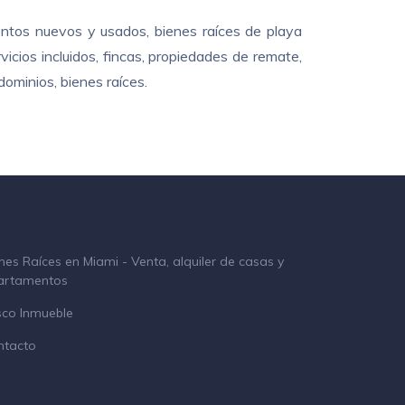
ntos nuevos y usados, bienes raíces de playa
cios incluidos, fincas, propiedades de remate,
ominios, bienes raíces.
nes Raíces en Miami - Venta, alquiler de casas y
artamentos
sco Inmueble
ntacto