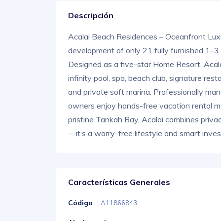
Descripción
Acalai Beach Residences – Oceanfront Luxu
development of only 21 fully furnished 1–3
Designed as a five-star Home Resort, Acala
infinity pool, spa, beach club, signature res
and private soft marina. Professionally ma
owners enjoy hands-free vacation rental man
pristine Tankah Bay, Acalai combines privacy
—it’s a worry-free lifestyle and smart inves
Características Generales
Código
: A11866843