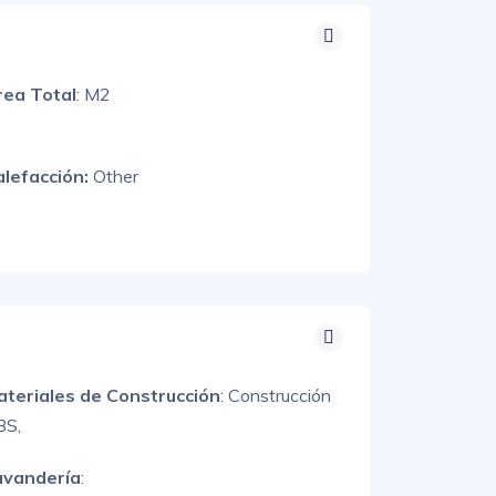
rea Total
: M2
alefacción:
Other
ateriales de Construcción
:
Construcción
BS,
avandería
: