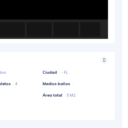
Ciudad
tivo
: - FL
letos
Medios baños
: 4
:
Área total
: 0 M2