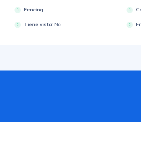
Fencing
:
Ca
Tiene vista
: No
F