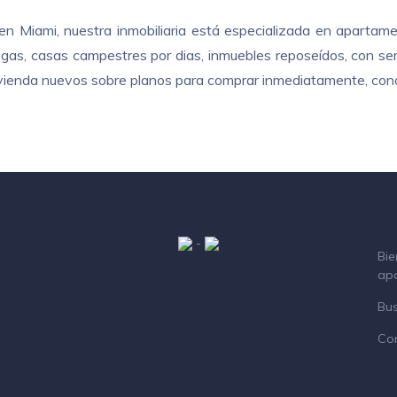
n Miami, nuestra inmobiliaria está especializada en apartame
as, casas campestres por dias, inmuebles reposeídos, con servi
 vivienda nuevos sobre planos para comprar inmediatamente, cond
-
Bie
ap
Bu
Co