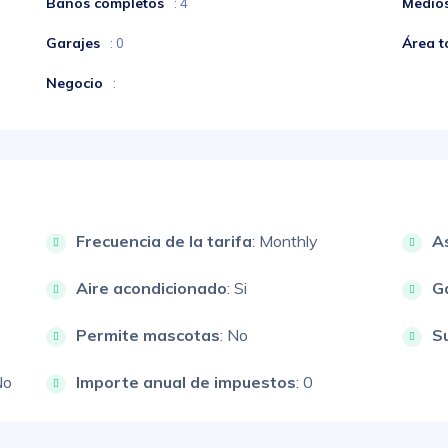
Baños completos
Medio
: 4
Garajes
Área t
: 0
Negocio
:
Frecuencia de la tarifa
: Monthly
A
Aire acondicionado
: Si
G
Permite mascotas
: No
S
No
Importe anual de impuestos
: 0