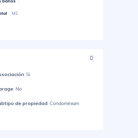
s baños
:
otal
: M2
ssociación
: Si
arage
: No
ubtipo de propiedad
: Condominium