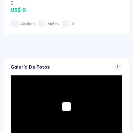
US$ 0
Alcobas
Baños
0
Galería De Fotos