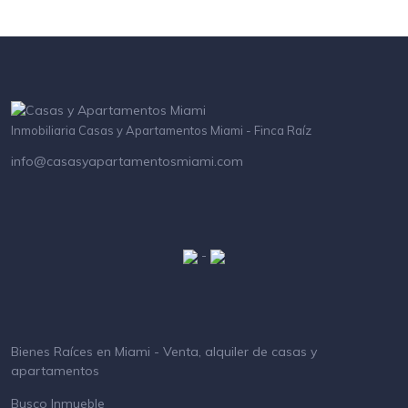
Inmobiliaria Casas y Apartamentos Miami - Finca Raíz
info@casasyapartamentosmiami.com
-
Bienes Raíces en Miami - Venta, alquiler de casas y
apartamentos
Busco Inmueble