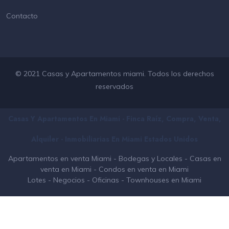
Contacto
© 2021 Casas y Apartamentos miami. Todos los derechos
reservados
Casas Y Apartamentos En Miami - Finca Raíz, Compra, Venta,
Alquiler - Inmobiliarias En
Miami
Estados Unidos
Apartamentos en venta Miami
-
Bodegas y Locales
-
Casas en
venta en Miami
-
Condos en venta en Miami
Lotes
-
Negocios
-
Oficinas
-
Townhouses en Miami