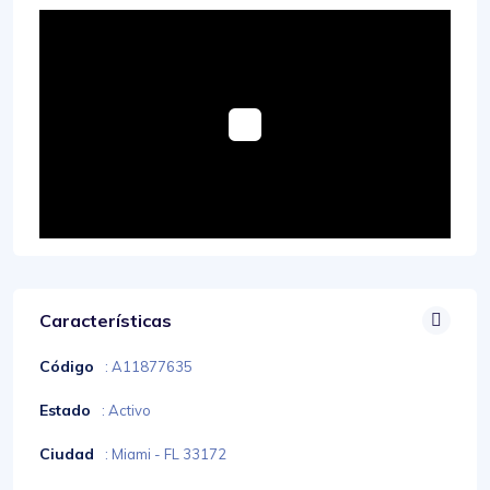
Características
Código
: A11877635
Estado
: Activo
Ciudad
: Miami - FL 33172