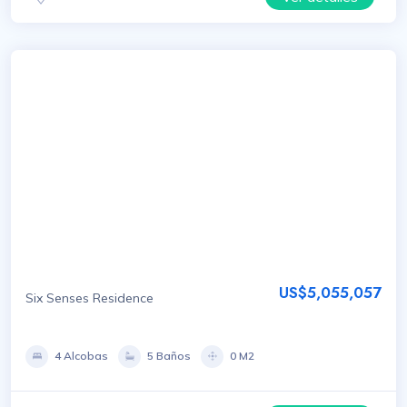
US$5,055,057
Six Senses Residence
4 Alcobas
5 Baños
0 M2