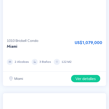
1010 Brickell Condo
US$1,079,000
Miami
2 Alcobas
3 Baños
122 M2
Ver detalles
Miami