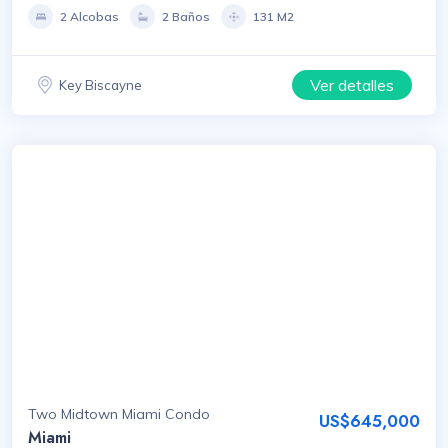
2 Alcobas
2 Baños
131 M2
Ver detalles
Key Biscayne
Two Midtown Miami Condo
US$645,000
Miami