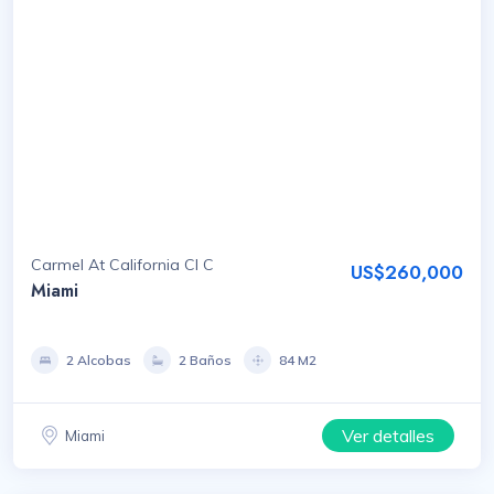
Carmel At California Cl C
US$260,000
Miami
2 Alcobas
2 Baños
84 M2
Ver detalles
Miami