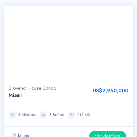
Grovenor House Condo
US$2,950,000
Miami
3 Alcobas
3 Baños
217 M2
Ver detalles
Miami