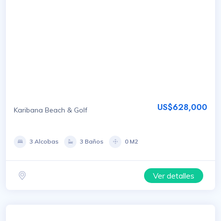
US$628,000
Karibana Beach & Golf
3 Alcobas
3 Baños
0 M2
Ver detalles