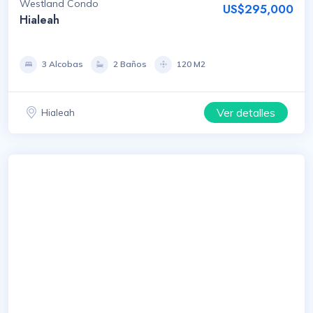
Westland Condo
US$295,000
Hialeah
3 Alcobas
2 Baños
120 M2
Ver detalles
Hialeah