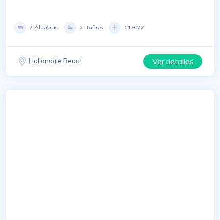
2 Alcobas
2 Baños
119 M2
Ver detalles
Hallandale Beach